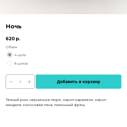
Ночь
620
р.
Объем
4 шота
8 шотов
Добавить в корзину
Тёмный ром, черничное пюре, сироп карамели, сироп
миндаля, кокосовая пена, лимонный фреш