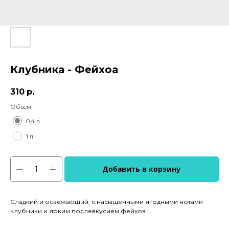
Клубника - Фейхоа
310
р.
Объем
0,4 л
1 л
Добавить в корзину
Сладкий и освежающий, с насыщенными ягодными нотами
клубники и ярким послевкусием фейхоа