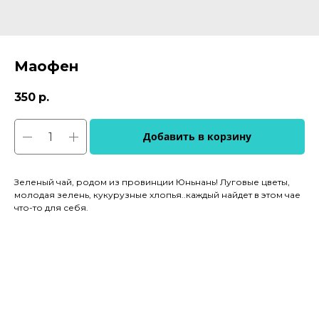
Маофен
350
р.
Добавить в корзину
Зеленый чай, родом из провинции Юньнань! Луговые цветы,
молодая зелень, кукурузные хлопья..каждый найдет в этом чае
что-то для себя.