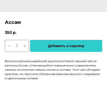
Ассам
350
р.
Добавить в корзину
Высокосортный индийский крупнолистовой черный чай из
региона Ассам, отличающийся повышенным содержанием
нежных золотистых чайных почек в составе. Этот чай обладает
крепким, но при этом сбалансированным вкусом с медовыми
и цветочными нотами.